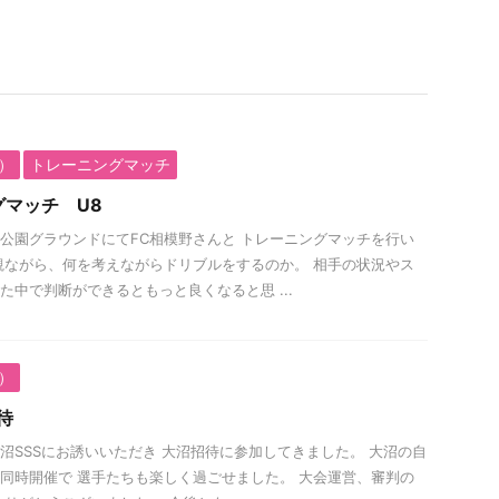
生）
トレーニングマッチ
グマッチ U8
公園グラウンドにてFC相模野さんと トレーニングマッチを行い
観ながら、何を考えながらドリブルをするのか。 相手の状況やス
た中で判断ができるともっと良くなると思 ...
生）
待
沼SSSにお誘いいただき 大沼招待に参加してきました。 大沼の自
同時開催で 選手たちも楽しく過ごせました。 大会運営、審判の