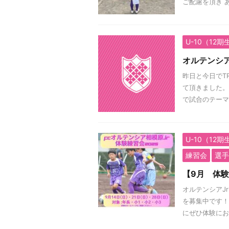
ご配慮を頂き あ
U-10（12期
オルテンシア
昨日と今日でT
て頂きました。
で試合のテーマ
U-10（12期
練習会
選手
【9月 体
オルテンシアJ
を募集中です！
にぜひ体験にお越し