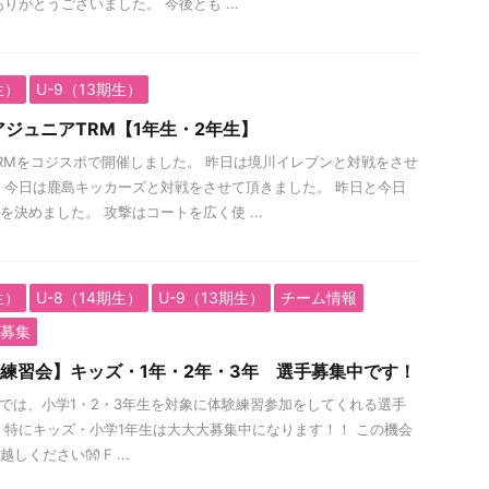
りがとうございました。 今後とも ...
生）
U-9（13期生）
ジュニアTRM【1年生・2年生】
RMをコジスポで開催しました。 昨日は境川イレブンと対戦をさせ
 今日は鹿島キッカーズと対戦をさせて頂きました。 昨日と今日
を決めました。 攻撃はコートを広く使 ...
生）
U-8（14期生）
U-9（13期生）
チーム情報
募集
験練習会】キッズ・1年・2年・3年 選手募集中です！
rでは、小学1・2・3年生を対象に体験練習参加をしてくれる選手
 特にキッズ・小学1年生は大大大募集中になります！！ この機会
ください👐 F ...