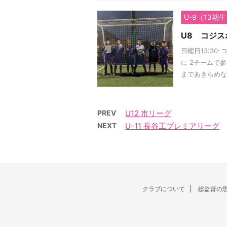
U-9（13期
U8 コジスポ
日曜日13:30
に 2チームで
まであきらめない
PREV
U12 市リーグ
NEXT
U-11 長谷工プレミアリーグ
クラブについて
総監督の