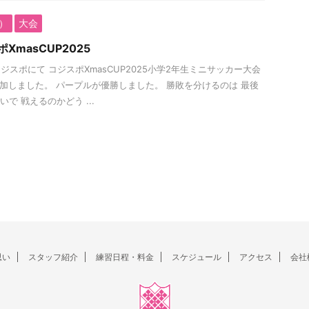
生）
大会
XmasCUP2025
-コジスポにて コジスポXmasCUP2025小学2年生ミニサッカー大会
参加しました。 パープルが優勝しました。 勝敗を分けるのは 最後
で 戦えるのかどう ...
思い
スタッフ紹介
練習日程・料金
スケジュール
アクセス
会社