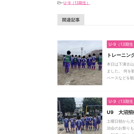
-
U-9（13期生）
関連記事
U-9（13期
トレーニン
本日は下溝古山
ました。 何を
ペースなどを観
U-9（13期
U9 大沼招
土曜日朝から大
治会のお祭りも