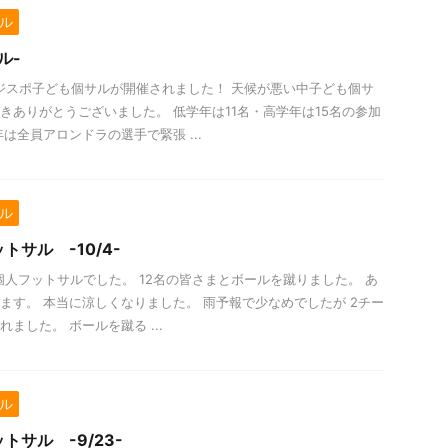
ル
ル-
 コジスポ子ども個サルが開催されました！ 天候が悪い中子ども個サ
きありがとうございました。 低学年は11名・高学年は15名の参加
は全員アロンドラの選手で緊張 ...
ル
トサル -10/4-
- 個人フットサルでした。 12名の皆さまとボールを蹴りました。 あ
ます。 本当に涼しくなりました。 雨予報で少なめでしたが 2チー
ました。 ボールを蹴る ...
ル
トサル -9/23-