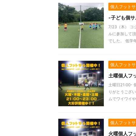
個人フットサ
-子ども個サ
7/23（木）
ルに参加して頂
でした。 低学年
個人フットサ
土曜個人フッ
土曜日21:00
りがとうござい
ムでワイワイやれ
個人フットサ
火曜個人フッ