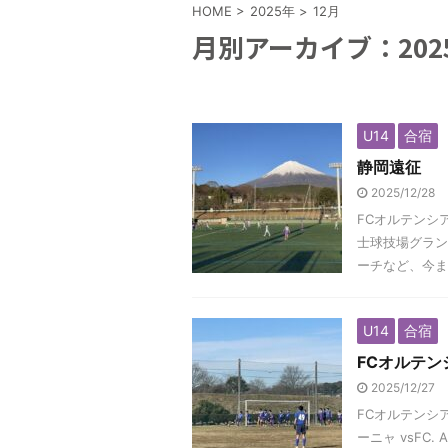
HOME
>
2025年
>
12月
月別アーカイブ：202
U14
合宿
静岡遠征
2025/12/28
FCオルテンシア
士球技場グラン
ーチなど、今ま
U14
合宿
FCオルテン
2025/12/27
FCオルテンシ
ーニャ vsFC.