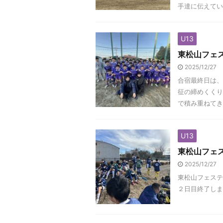
手達に伝えていき
U13
東松山フェ
2025/12/27
合宿最終日は、 
征の締めくくり
で積み重ねてき
U13
東松山フェス
2025/12/27
東松山フェスティ
２日目終了しま