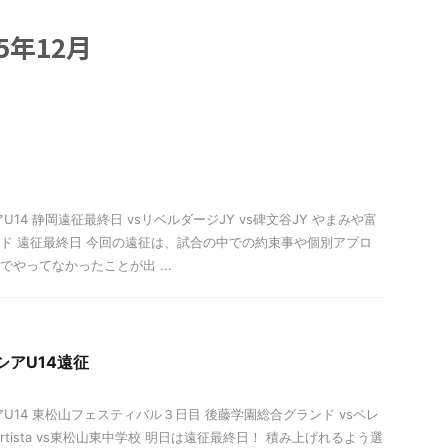
5年12月
U14 静岡遠征最終日 vsリベルダージJY vs碑文谷JY やまみや富
ド 遠征最終日 今回の遠征は、試合の中での約束事や個別アプロ
でやってなかったことが出 ...
シアU14遠征
アU14 東松山フェスティバル３日目 後藤学園総合グランド vsペレ
 Artista vs東松山東中学校 明日は遠征最終日！ 積み上げれるよう選