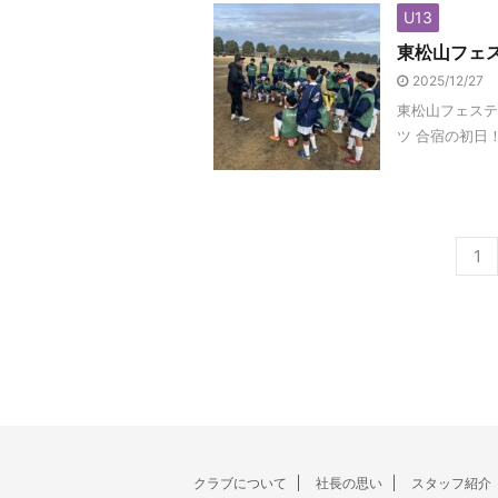
U13
東松山フェス
2025/12/27
東松山フェスティ
ツ 合宿の初日
1
クラブについて
社長の思い
スタッフ紹介