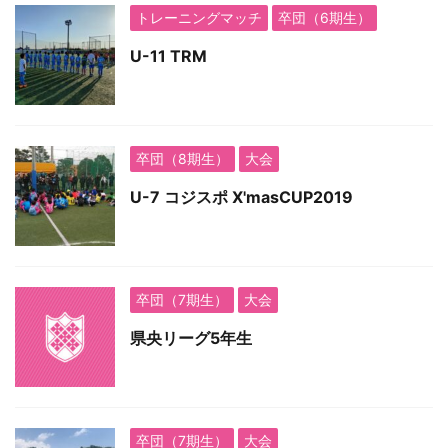
トレーニングマッチ
卒団（6期生）
U-11 TRM
卒団（8期生）
大会
U-7 コジスポ X'masCUP2019
卒団（7期生）
大会
県央リーグ5年生
卒団（7期生）
大会