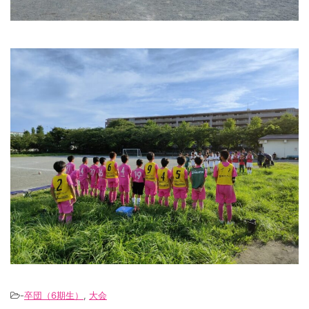
-
卒団（6期生）
,
大会