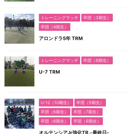
トレーニングマッチ
卒団（3期生）
卒団（4期生）
アロンドラ5年 TRM
トレーニングマッチ
卒団（8期生）
U-7 TRM
U-12（10期生）
卒団（5期生）
卒団（6期生）
卒団（7期生）
卒団（8期生）
卒団（9期生）
オルテンシアJr強化TR.-最終日-