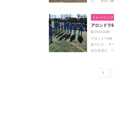
た。「全員で勝利
トレーニング
アロンドラ5
2020/2/26
アロンドラ5年 
合でした。 チ
ばなるほど、一つ
1