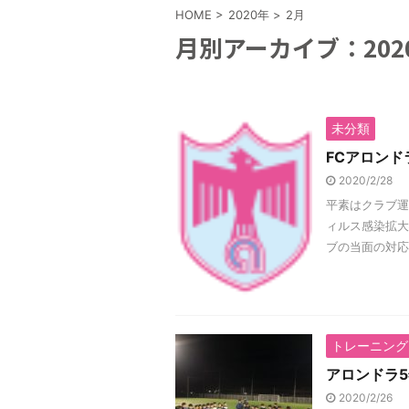
HOME
>
2020年
>
2月
月別アーカイブ：202
未分類
FCアロン
2020/2/28
平素はクラブ運
ィルス感染拡大
ブの当面の対応に
トレーニング
アロンドラ5
2020/2/26