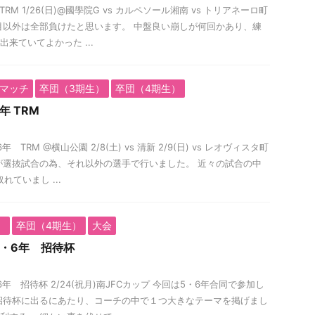
RM 1/26(日)@國學院G vs カルペソール湘南 vs トリアネーロ町
目以外は全部負けたと思います。 中盤良い崩しが何回かあり、練
来ていてよかった ...
マッチ
卒団（3期生）
卒団（4期生）
年 TRM
 TRM @横山公園 2/8(土) vs 清新 2/9(日) vs レオヴィスタ町
が選抜試合の為、それ以外の選手で行いました。 近々の試合の中
れていまし ...
）
卒団（4期生）
大会
・6年 招待杯
年 招待杯 2/24(祝月)南JFCカップ 今回は5・6年合同で参加し
招待杯に出るにあたり、コーチの中で１つ大きなテーマを掲げまし