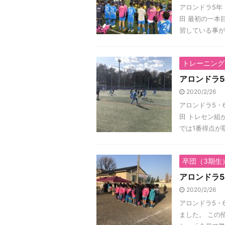
アロンドラ5年 T
田 最初の一本
習している事が出
トレーニング
アロンドラ5
2020/2/26
アロンドラ5・6年
田 トレセン組
では1番得点が取
卒団（3期生
アロンドラ5
2020/2/26
アロンドラ5・6
ました。 この