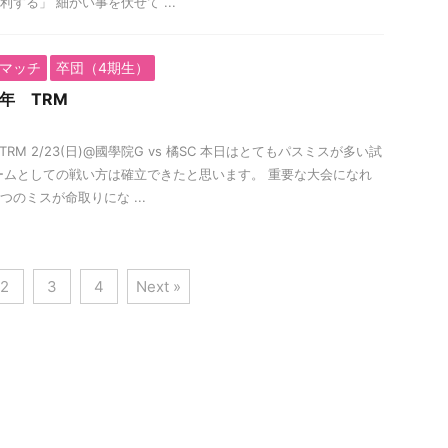
する」 細かい事を伏せて ...
マッチ
卒団（4期生）
年 TRM
TRM 2/23(日)@國學院G vs 橘SC 本日はとてもパスミスが多い試
ームとしての戦い方は確立できたと思います。 重要な大会になれ
のミスが命取りにな ...
2
3
4
Next »