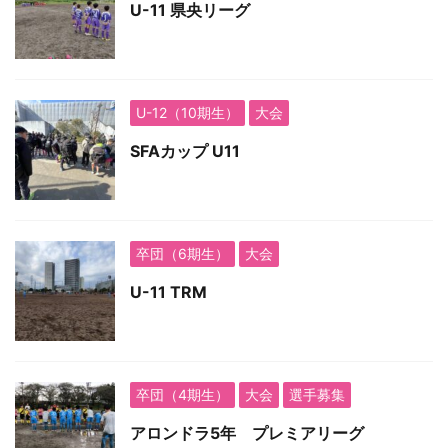
U-11 県央リーグ
U-12（10期生）
大会
SFAカップ U11
卒団（6期生）
大会
U-11 TRM
卒団（4期生）
大会
選手募集
アロンドラ5年 プレミアリーグ