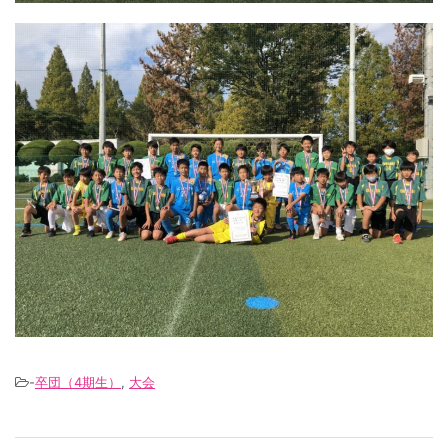
-
卒団（4期生）
,
大会