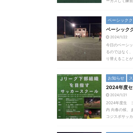
ーカスして練習を
ベーシックク
ベーシッククラ
2024/1/22
今日のベーシッ
るのではなく、
り替えることが
お知らせ
ス
2024年
2024/1/21
2024年度生
内 向春の候、
コジスポサッカ