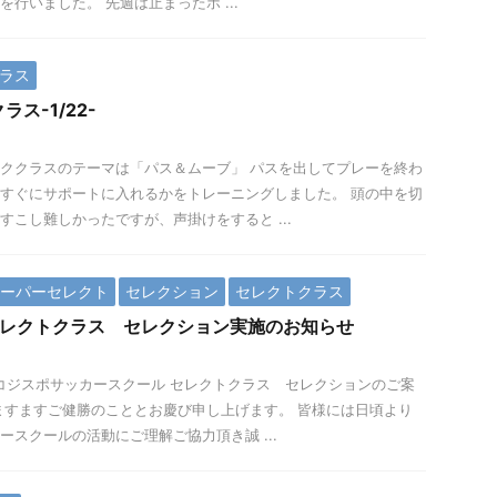
行いました。 先週は止まったボ ...
ラス
ス-1/22-
ククラスのテーマは「パス＆ムーブ」 パスを出してプレーを終わ
すぐにサポートに入れるかをトレーニングしました。 頭の中を切
すこし難しかったですが、声掛けをすると ...
ーパーセレクト
セレクション
セレクトクラス
度セレクトクラス セレクション実施のお知らせ
 コジスポサッカースクール セレクトクラス セレクションのご案
ますますご健勝のこととお慶び申し上げます。 皆様には日頃より
ースクールの活動にご理解ご協力頂き誠 ...