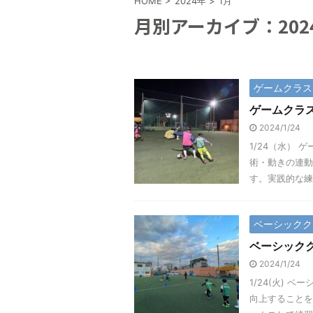
HOME
>
2024年
>
1月
月別アーカイブ：202
ゲームクラス
ゲームクラ
2024/1/24
1/24（水）
術・動きの連動
す。実践的な練習
ベーシックク
ベーシック
2024/1/24
1/24(火)
向上することを